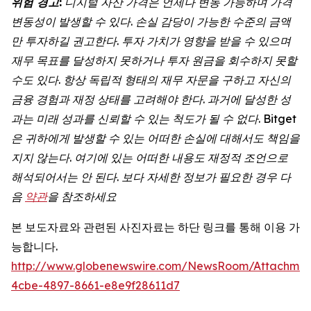
위험
경고
:
디지털
자산
가격은
언제나
변동
가능하며
가격
변동성이
발생할
수
있다
.
손실
감당이
가능한
수준의
금액
만
투자하길
권고한다
.
투자
가치가
영향을
받을
수
있으며
재무
목표를
달성하지
못하거나
투자
원금을
회수하지
못할
수도
있다
.
항상
독립적
형태의
재무
자문을
구하고
자신의
금융
경험과
재정
상태를
고려해야
한다
.
과거에
달성한
성
과는
미래
성과를
신뢰할
수
있는
척도가
될
수
없다. Bitget
은 귀하에게 발생할 수 있는 어떠한 손실에 대해서도 책임을
지지 않는다. 여기에 있는 어떠한 내용도 재정적 조언으로
해석되어서는 안 된다. 보다 자세한 정보가 필요한 경우 다
음
약관
을 참조하세요
본 보도자료와 관련된 사진자료는 하단 링크를 통해 이용 가
능합니다.
http://www.globenewswire.com/NewsRoom/Attachme
4cbe-4897-8661-e8e9f28611d7