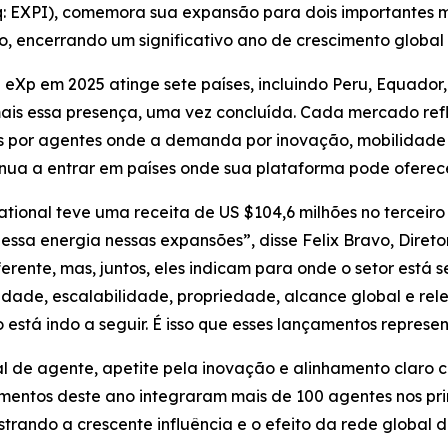
aq: EXPI), comemora sua expansão para dois importantes
 encerrando um significativo ano de crescimento global 
a eXp em 2025 atinge sete países, incluindo Peru, Equador
is essa presença, uma vez concluída. Cada mercado re
os por agentes onde a demanda por inovação, mobilidad
nua a entrar em países onde sua plataforma pode oferece
national teve uma receita de US $104,6 milhões no tercei
sa energia nessas expansões”, disse Felix Bravo, Diretor
ente, mas, juntos, eles indicam para onde o setor está s
dade, escalabilidade, propriedade, alcance global e relev
o está indo a seguir. É isso que esses lançamentos represe
l de agente, apetite pela inovação e alinhamento claro c
mentos deste ano integraram mais de 100 agentes nos pri
trando a crescente influência e o efeito da rede global 