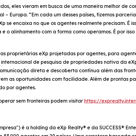
s, eles vieram em busca de uma maneira melhor de const
al – Europa. “Em cada um desses países, fizemos parce
 se encaixa no que os agentes realmente precisam. É is
a e o alinhamento com a forma como operamos. É por isso
as proprietárias eXp projetadas por agentes, para agent
a internacional de pesquisa de propriedades nativa da e
comunicação direta e descoberta contínua além das frontei
item as oportunidades com facilidade. Além de prontas pa
do por agentes.
operar sem fronteiras podem visitar
https://exprealty.inte
Empresa") é a holding da eXp Realty® e da SUCCESS® Enter
e 83.000 agentes em 29 países. Uma corretora baseada 