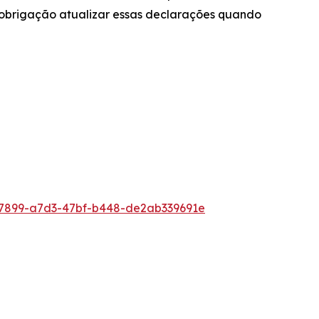
 obrigação atualizar essas declarações quando
7899-a7d3-47bf-b448-de2ab339691e