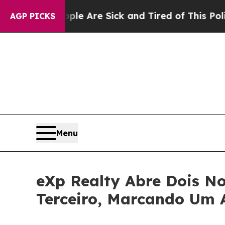
People Are Sick and Tired of This Politics of Hat
AGP PICKS
Menu
eXp Realty Abre Dois N
Terceiro, Marcando Um A