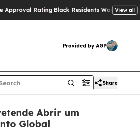
 Rating
Black Residents Warned of Abusive Cops f
View all
Provided by AGP
Share
retende Abrir um
nto Global