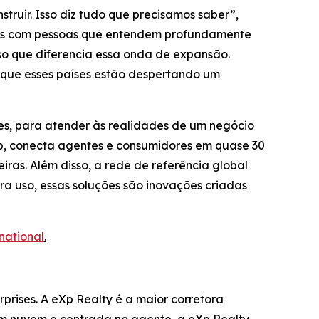
ruir. Isso diz tudo que precisamos saber”,
rias com pessoas que entendem profundamente
so que diferencia essa onda de expansão.
 que esses países estão despertando um
es, para atender às realidades de um negócio
Xp, conecta agentes e consumidores em quase 30
ras. Além disso, a rede de referência global
ra uso, essas soluções são inovações criadas
rnational
.
prises. A eXp Realty é a maior corretora
em nuvem e centrada no agente, a eXp Realty