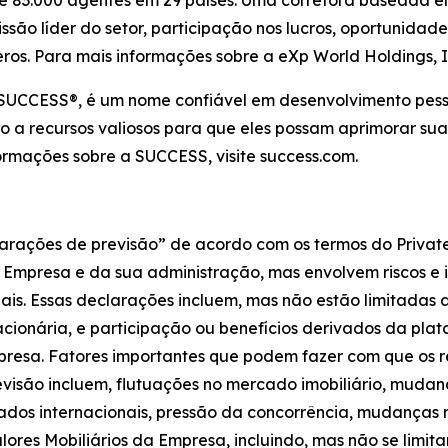
issão líder do setor, participação nos lucros, oportunida
ros. Para mais informações sobre a eXp World Holdings, In
 SUCCESS®, é um nome confiável em desenvolvimento pesso
o a recursos valiosos para que eles possam aprimorar sua
ormações sobre a SUCCESS, visite success.com.
ações de previsão” de acordo com os termos do Private Se
 Empresa e da sua administração, mas envolvem riscos e
ais. Essas declarações incluem, mas não estão limitadas 
acionária, e participação ou benefícios derivados da pl
resa. Fatores importantes que podem fazer com que os r
evisão incluem, flutuações no mercado imobiliário, muda
 internacionais, pressão da concorrência, mudanças reg
ores Mobiliários da Empresa, incluindo, mas não se limita