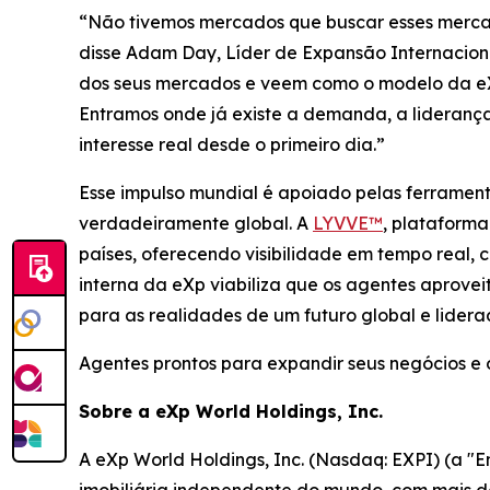
“Não tivemos mercados que buscar esses mercado
disse Adam Day, Líder de Expansão Internacion
dos seus mercados e veem como o modelo da eXp
Entramos onde já existe a demanda, a lideranç
interesse real desde o primeiro dia.”
Esse impulso mundial é apoiado pelas ferrament
verdadeiramente global. A
LYVVE™
, plataform
países, oferecendo visibilidade em tempo real, 
interna da eXp viabiliza que os agentes aprove
para as realidades de um futuro global e lidera
Agentes prontos para expandir seus negócios e 
Sobre a eXp World Holdings, Inc.
A eXp World Holdings, Inc. (Nasdaq: EXPI) (a "
imobiliária independente do mundo, com mais d